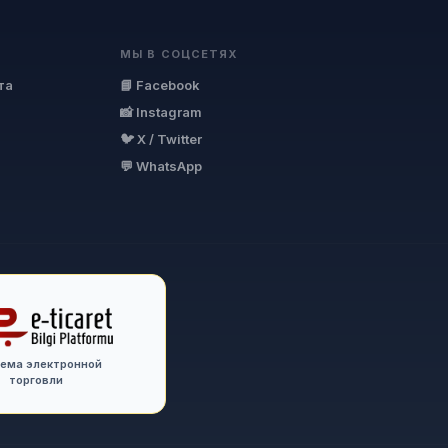
МЫ В СОЦСЕТЯХ
та
📘 Facebook
📸 Instagram
🐦 X / Twitter
💬 WhatsApp
ема электронной
торговли