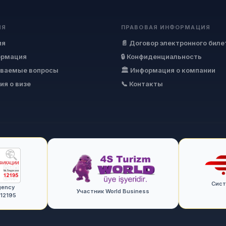
ИЯ
ПРАВОВАЯ ИНФОРМАЦИЯ
ия
📄 Договор электронного биле
ормация
🔒 Конфиденциальность
аваемые вопросы
🏛 Информация о компании
ия о визе
📞 Контакты
Сист
gency
Участник World Business
12195