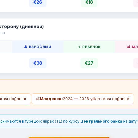
€26
€18
сторону (дневной)
зон
👤 ВЗРОСЛЫЙ
👦 РЕБЁНОК
👶 М
€38
€27
arası doğanlar
👶
Младенец:
2024 — 2026 yılları arası doğanlar
снимаются в турецких лирах (TL) по курсу
Центрального банка
на дату 