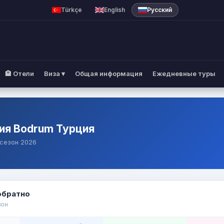
lue Guide Rhodes
Türkçe
English
Русский
🏨 Отели
Виза ▾
Общая информация
Ежедневные туры
ция Bodrum Турция
 сезон 2026
обратно
зон