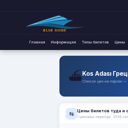
Цены на паромные билеты | B
BLUE GUIDE
Главная
Информация
Типы билетов
Цены
⛴️
Kos Adası Гре
Список цен на паром —
Цены билетов туда и 
⇆
1 ценовых периода · 2026 се