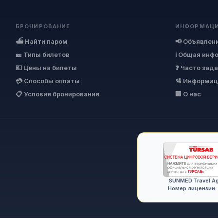
БРОНИРОВАНИЕ
ИНФОРМАЦ
⛴ Найти паром
📢 Объявлен
🎫 Типы билетов
ℹ Общая инф
💶 Цены на билеты
❓ Часто зад
💳 Способы оплаты
🛂 Информац
📋 Условия бронирования
🏢 О нас
SUNMED Travel A
Номер лицензии: 